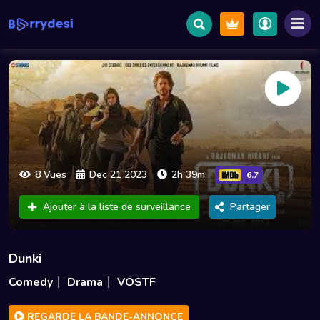
8 Vues
Dec 21 2023
2h 39m
6.7
Ajouter à la liste de surveillance
Partager
Dunki
Comedy
Drama
VOSTF
REGARDE LA BANDE-ANNONCE