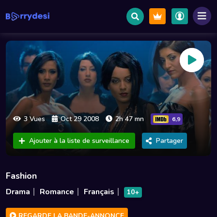
3 Vues
Oct 29 2008
2h 47 mn
6,9
Ajouter à la liste de surveillance
Partager
Fashion
Drama
Romance
Français
10+
REGARDE LA BANDE-ANNONCE