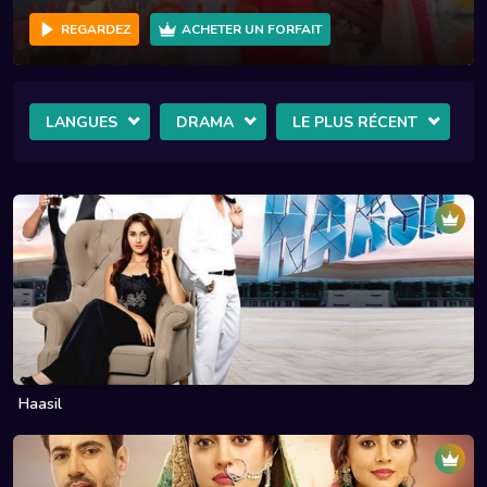
ACHETER UN FORFAIT
REGARDEZ
A
LANGUES
DRAMA
LE PLUS RÉCENT
Haasil